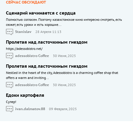
СЕЙЧАС ОБСУЖДАЮТ
Сценарий начинается с сердца
Полностью согласен. Поэтому казахстанское кино интересно смотреть, есть
сюжет, есть уроки и есть хорошие...
Stanislav
28 Апреля 11:13
Пролетая над ласточкиным гнездом
https://adessobistro.net/
adessobistro Coffee
30 Июня, 2025
Пролетая над ласточкиным гнездом
Nestled in the heart of the city, Adessobistro is a charming coffee shop that
offers a warm and inviting...
adessobistro Coffee
30 Июня, 2025
Едоки картофеля
Cупер!
ivan.dalmatov.88
09 Февраля, 2025