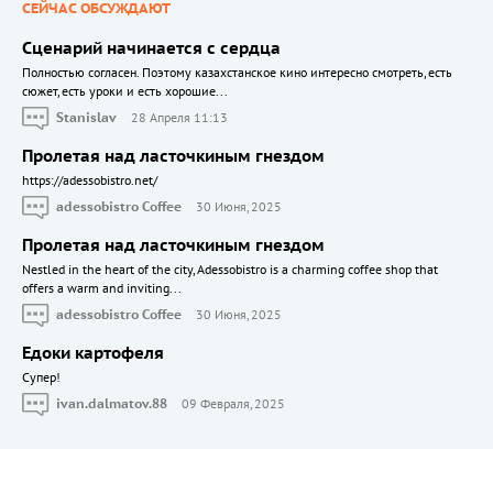
СЕЙЧАС ОБСУЖДАЮТ
Сценарий начинается с сердца
Полностью согласен. Поэтому казахстанское кино интересно смотреть, есть
сюжет, есть уроки и есть хорошие...
Stanislav
28 Апреля 11:13
Пролетая над ласточкиным гнездом
https://adessobistro.net/
adessobistro Coffee
30 Июня, 2025
Пролетая над ласточкиным гнездом
Nestled in the heart of the city, Adessobistro is a charming coffee shop that
offers a warm and inviting...
adessobistro Coffee
30 Июня, 2025
Едоки картофеля
Cупер!
ivan.dalmatov.88
09 Февраля, 2025