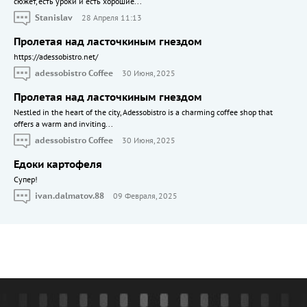
сюжет, есть уроки и есть хорошие...
Stanislav
28 Апреля 11:13
Пролетая над ласточкиным гнездом
https://adessobistro.net/
adessobistro Coffee
30 Июня, 2025
Пролетая над ласточкиным гнездом
Nestled in the heart of the city, Adessobistro is a charming coffee shop that
offers a warm and inviting...
adessobistro Coffee
30 Июня, 2025
Едоки картофеля
Cупер!
ivan.dalmatov.88
09 Февраля, 2025