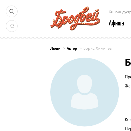
Киноиндуст
Афиша
ҚЗ
Люди
Актер
Борис Химичев
Б
Пр
Жа
Ко
Пе