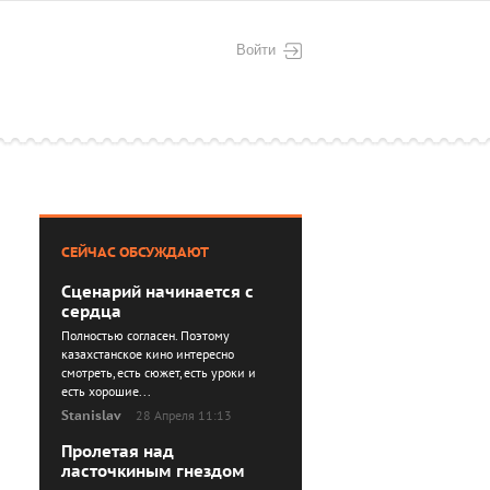
Войти
СЕЙЧАС ОБСУЖДАЮТ
Сценарий начинается с
сердца
Полностью согласен. Поэтому
казахстанское кино интересно
смотреть, есть сюжет, есть уроки и
есть хорошие...
Stanislav
28 Апреля 11:13
Пролетая над
ласточкиным гнездом