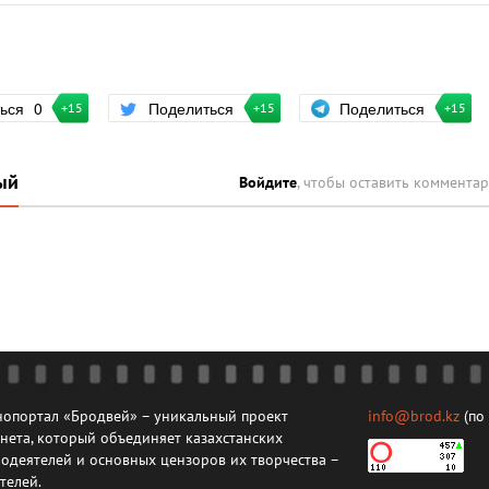
Поделиться
ться
0
Поделиться
+15
+15
+15
ый
Войдите
, чтобы оставить коммента
опортал «Бродвей» – уникальный проект
info@brod.kz
(по
нета, который объединяет казахстанских
одеятелей и основных цензоров их творчества –
телей.