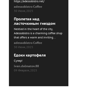
https://adessobistro.net/
adessobistro Coffee
30 Июня, 2025
Пролетая над
ласточкиным гнездом
Nestled in the heart of the city,
Adessobistro is a charming coffee shop
that offers a warm and inviting...
adessobistro Coffee
30 Июня, 2025
Едоки картофеля
Cупер!
ivan.dalmatov.88
09 Февраля, 2025