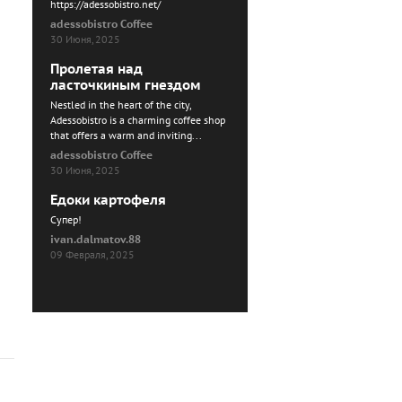
https://adessobistro.net/
adessobistro Coffee
30 Июня, 2025
Пролетая над
ласточкиным гнездом
Nestled in the heart of the city,
Adessobistro is a charming coffee shop
that offers a warm and inviting...
adessobistro Coffee
30 Июня, 2025
Едоки картофеля
Cупер!
ivan.dalmatov.88
09 Февраля, 2025