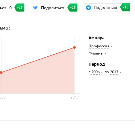
Поделиться
ться
0
Поделиться
+15
+15
+15
ьма )
Амплуа
Профессия
Фильмы
Период
с
по
2006
2017