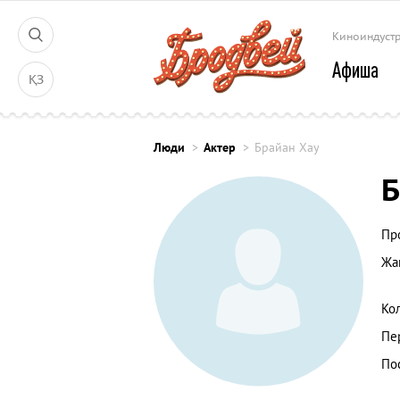
Киноиндуст
Афиша
ҚЗ
Люди
Актер
Брайан Хау
Б
Пр
Жа
Ко
Пе
По