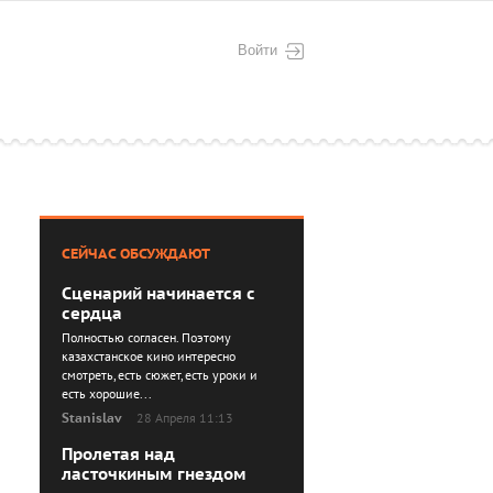
Войти
СЕЙЧАС ОБСУЖДАЮТ
Сценарий начинается с
сердца
Полностью согласен. Поэтому
казахстанское кино интересно
смотреть, есть сюжет, есть уроки и
есть хорошие...
Stanislav
28 Апреля 11:13
Пролетая над
ласточкиным гнездом