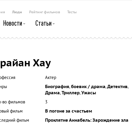
рия
Люди
Рейтинг фильмов
Тесты
Новости
Статьи
райан Хау
офессия
Актер
нры
Биография
,
боевик / драма
,
Детектив
,
Драма
,
Триллер
,
Ужасы
л-во фильмов
3
рвый фильм
В погоне за счастьем
следний фильм
Проклятие Аннабель: Зарождение зла