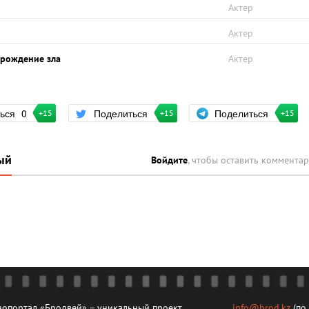
Актер
Актер
арождение зла
Актер
Поделиться
ться
0
Поделиться
+15
+15
+15
ый
Войдите
, чтобы оставить коммента
опортал «Бродвей» – уникальный проект
info@brod.kz
(по