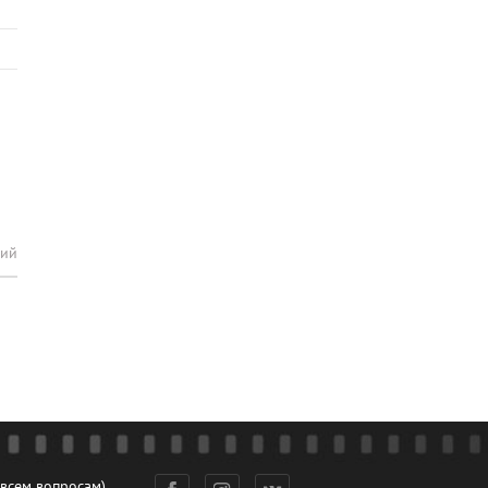
рий
 всем вопросам)