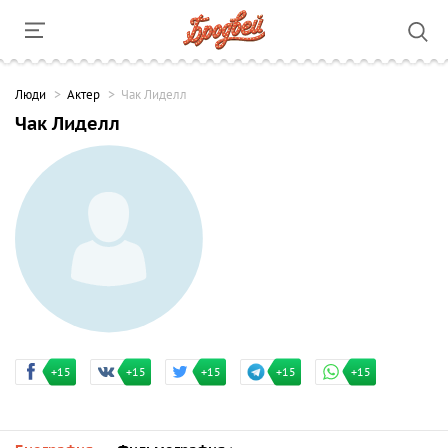
Люди
Актер
Чак Лиделл
Чак Лиделл
+15
+15
+15
+15
+15