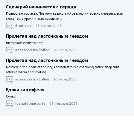
Сценарий начинается с сердца
Полностью согласен. Поэтому казахстанское кино интересно смотреть, есть
сюжет, есть уроки и есть хорошие...
Stanislav
28 Апреля 11:13
Пролетая над ласточкиным гнездом
https://adessobistro.net/
adessobistro Coffee
30 Июня, 2025
Пролетая над ласточкиным гнездом
Nestled in the heart of the city, Adessobistro is a charming coffee shop that
offers a warm and inviting...
adessobistro Coffee
30 Июня, 2025
Едоки картофеля
Cупер!
ivan.dalmatov.88
09 Февраля, 2025