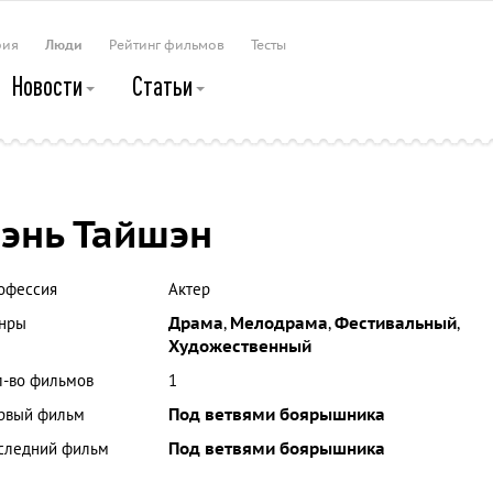
рия
Люди
Рейтинг фильмов
Тесты
Новости
Статьи
энь Тайшэн
офессия
Актер
нры
Драма
,
Мелодрама
,
Фестивальный
,
Художественный
л-во фильмов
1
рвый фильм
Под ветвями боярышника
следний фильм
Под ветвями боярышника