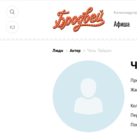
Киноиндуст
Афиша
ҚЗ
Люди
Актер
Чэнь Тайшэн
Ч
Пр
Жа
Ко
Пе
По