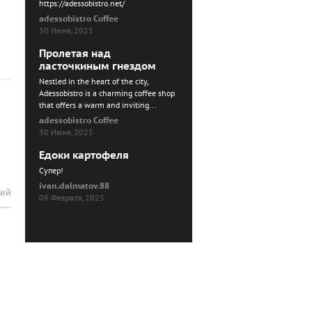
https://adessobistro.net/
adessobistro Coffee
30 Июня, 2025
Пролетая над
ласточкиным гнездом
Nestled in the heart of the city,
Adessobistro is a charming coffee shop
that offers a warm and inviting...
adessobistro Coffee
30 Июня, 2025
Едоки картофеля
Cупер!
ivan.dalmatov.88
рий
09 Февраля, 2025