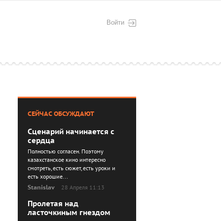
Войти
СЕЙЧАС ОБСУЖДАЮТ
Сценарий начинается с
сердца
Полностью согласен. Поэтому
казахстанское кино интересно
смотреть, есть сюжет, есть уроки и
есть хорошие...
Stanislav
28 Апреля 11:13
Пролетая над
ласточкиным гнездом