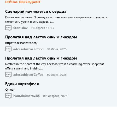
СЕЙЧАС ОБСУЖДАЮТ
Сценарий начинается с сердца
Полностью согласен. Поэтому казахстанское кино интересно смотреть, есть
сюжет, есть уроки и есть хорошие...
Stanislav
28 Апреля 11:13
Пролетая над ласточкиным гнездом
https://adessobistro.net/
adessobistro Coffee
30 Июня, 2025
Пролетая над ласточкиным гнездом
Nestled in the heart of the city, Adessobistro is a charming coffee shop that
offers a warm and inviting...
adessobistro Coffee
30 Июня, 2025
Едоки картофеля
Cупер!
ivan.dalmatov.88
09 Февраля, 2025