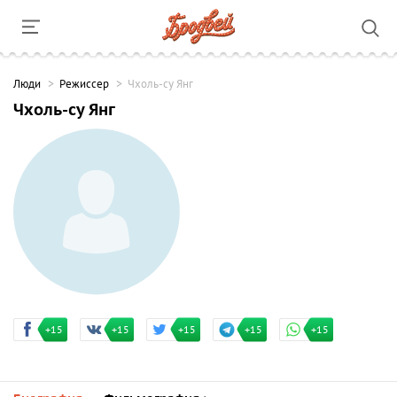
Люди
Режиссер
Чхоль-су Янг
Чхоль-су Янг
+15
+15
+15
+15
+15