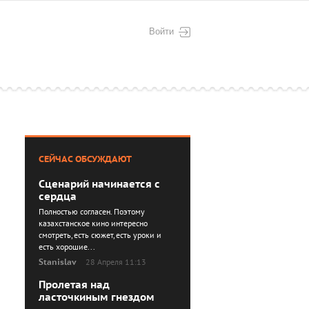
Войти
СЕЙЧАС ОБСУЖДАЮТ
Сценарий начинается с
сердца
Полностью согласен. Поэтому
казахстанское кино интересно
смотреть, есть сюжет, есть уроки и
есть хорошие...
Stanislav
28 Апреля 11:13
Пролетая над
ласточкиным гнездом