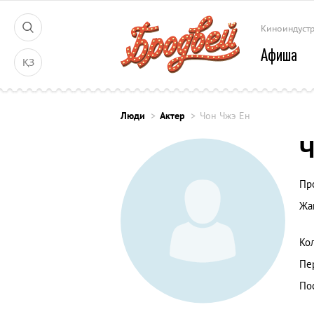
Киноиндуст
Афиша
ҚЗ
Люди
Актер
Чон Чжэ Ен
Ч
Пр
Жа
Ко
Пе
По