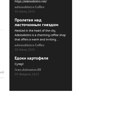
https://adessobistro.net/
adessobistro Coffee
30 Июня, 2025
Пролетая над
ласточкиным гнездом
Nestled in the heart of the city,
Adessobistro is a charming coffee shop
that offers a warm and inviting...
adessobistro Coffee
30 Июня, 2025
Едоки картофеля
Cупер!
ivan.dalmatov.88
рий
09 Февраля, 2025