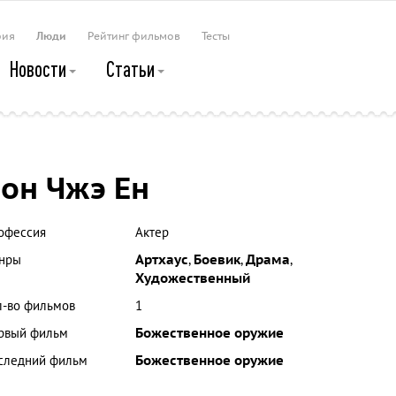
рия
Люди
Рейтинг фильмов
Тесты
Новости
Статьи
он Чжэ Ен
офессия
Актер
нры
Артхаус
,
Боевик
,
Драма
,
Художественный
л-во фильмов
1
рвый фильм
Божественное оружие
следний фильм
Божественное оружие