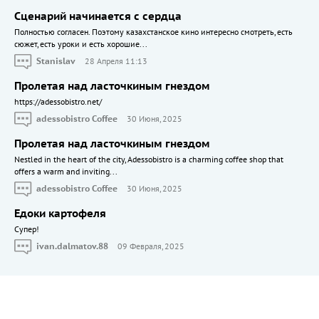
Сценарий начинается с сердца
Полностью согласен. Поэтому казахстанское кино интересно смотреть, есть
сюжет, есть уроки и есть хорошие...
Stanislav
28 Апреля 11:13
Пролетая над ласточкиным гнездом
https://adessobistro.net/
adessobistro Coffee
30 Июня, 2025
Пролетая над ласточкиным гнездом
Nestled in the heart of the city, Adessobistro is a charming coffee shop that
offers a warm and inviting...
adessobistro Coffee
30 Июня, 2025
Едоки картофеля
Cупер!
ivan.dalmatov.88
09 Февраля, 2025