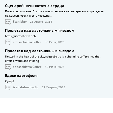
Сценарий начинается с сердца
Полностью согласен. Поэтому казахстанское кино интересно смотреть, есть
сюжет, есть уроки и есть хорошие...
Stanislav
28 Апреля 11:13
Пролетая над ласточкиным гнездом
https://adessobistro.net/
adessobistro Coffee
30 Июня, 2025
Пролетая над ласточкиным гнездом
Nestled in the heart of the city, Adessobistro is a charming coffee shop that
offers a warm and inviting...
adessobistro Coffee
30 Июня, 2025
Едоки картофеля
Cупер!
ivan.dalmatov.88
09 Февраля, 2025