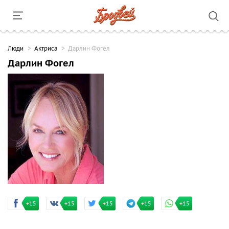
Люди
Актриса
Дарлин Фогел
Дарлин Фогел
+15
+15
+15
+15
+15