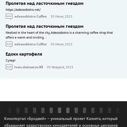
Пролетая над ласточкиным гнездом
https://adessobistro.net/
adessobistro Coffee
30 Июня, 2025
Пролетая над ласточкиным гнездом
Nestled in the heart of the city, Adessobistro is a charming coffee shop that
offers a warm and inviting...
adessobistro Coffee
30 Июня, 2025
Едоки картофеля
Cупер!
ivan.dalmatov.88
09 Февраля, 2025
Кинопортал «Бродвей» – уникальный проект Казнета, который
объединяет казахстанских кинодеятелей и основных цензоров