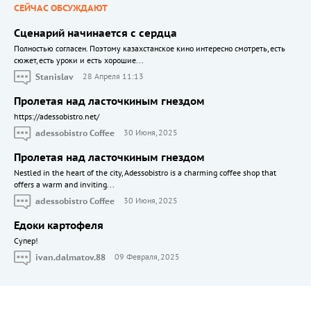
СЕЙЧАС ОБСУЖДАЮТ
Сценарий начинается с сердца
Полностью согласен. Поэтому казахстанское кино интересно смотреть, есть
сюжет, есть уроки и есть хорошие...
Stanislav
28 Апреля 11:13
Пролетая над ласточкиным гнездом
https://adessobistro.net/
adessobistro Coffee
30 Июня, 2025
Пролетая над ласточкиным гнездом
Nestled in the heart of the city, Adessobistro is a charming coffee shop that
offers a warm and inviting...
adessobistro Coffee
30 Июня, 2025
Едоки картофеля
Cупер!
ivan.dalmatov.88
09 Февраля, 2025