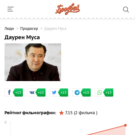
Люди
Продюсер
Даурен Муса
Даурен Муса
+15
+15
+15
+15
+15
Рейтинг фильмографии:
7.15 (2 фильма )