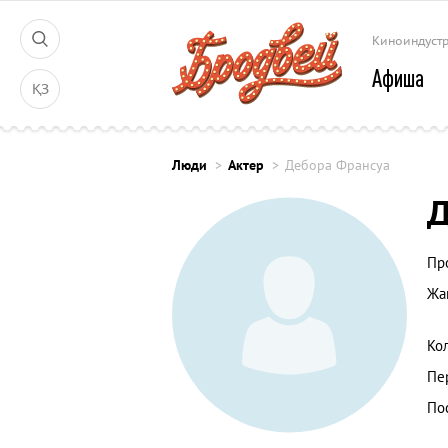
Киноиндуст
Афиша
ҚЗ
Люди
Актер
Дебора Франсуа
Д
Пр
Жа
Ко
Пе
По