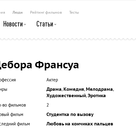
рия
Люди
Рейтинг фильмов
Тесты
Новости
Статьи
ебора Франсуа
офессия
Актер
нры
Драма
,
Комедия
,
Мелодрама
,
Художественный
,
Эротика
л-во фильмов
2
рвый фильм
Студентка по вызову
следний фильм
Любовь на кончиках пальцев