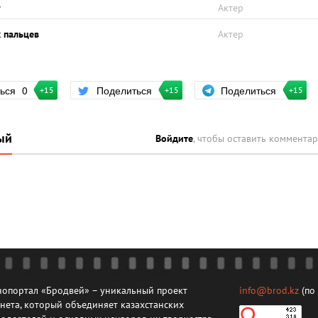
у
Актер
 пальцев
Актер
Поделиться
ться
0
Поделиться
+15
+15
+15
ый
Войдите
, чтобы оставить коммента
опортал «Бродвей» – уникальный проект
info@brod.kz
(по
нета, который объединяет казахстанских