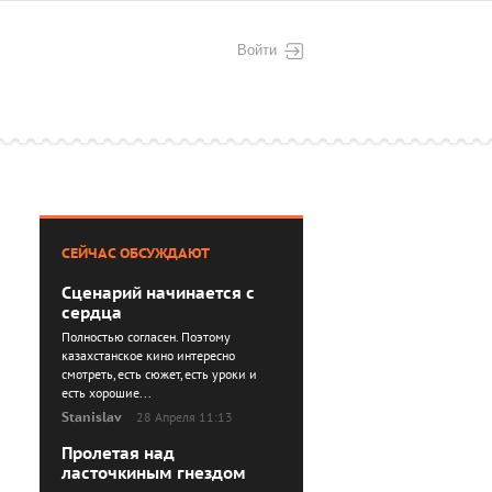
Войти
СЕЙЧАС ОБСУЖДАЮТ
Сценарий начинается с
сердца
Полностью согласен. Поэтому
казахстанское кино интересно
смотреть, есть сюжет, есть уроки и
есть хорошие...
Stanislav
28 Апреля 11:13
Пролетая над
ласточкиным гнездом