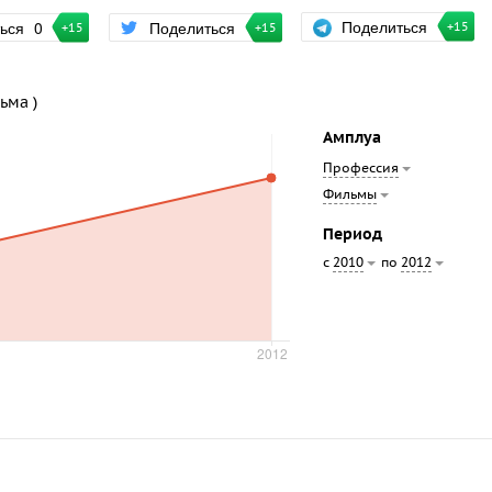
Поделиться
ться
0
Поделиться
+15
+15
+15
ьма )
Амплуа
Профессия
Фильмы
Период
с
по
2010
2012