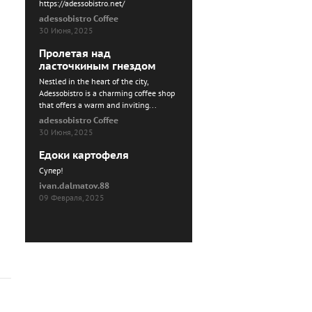
https://adessobistro.net/
adessobistro Coffee
30 Июня, 2025
Пролетая над
ласточкиным гнездом
Nestled in the heart of the city,
Adessobistro is a charming coffee shop
that offers a warm and inviting...
adessobistro Coffee
30 Июня, 2025
Едоки картофеля
Cупер!
ivan.dalmatov.88
09 Февраля, 2025