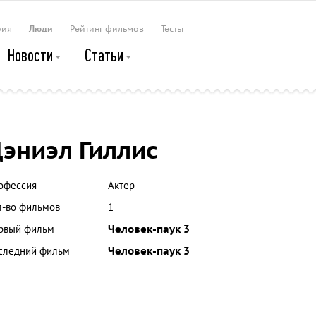
рия
Люди
Рейтинг фильмов
Тесты
Новости
Статьи
эниэл Гиллис
офессия
Актер
л-во фильмов
1
рвый фильм
Человек-паук 3
следний фильм
Человек-паук 3