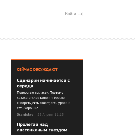
Войти
СЕЙЧАС ОБСУЖДАЮТ
Сценарий начинается с
сердца
Полностью согласен. Поэтому
казахстанское кино интересно
смотреть, есть сюжет, есть уроки и
есть хорошие...
Stanislav
28 Апреля 11:13
Пролетая над
ласточкиным гнездом