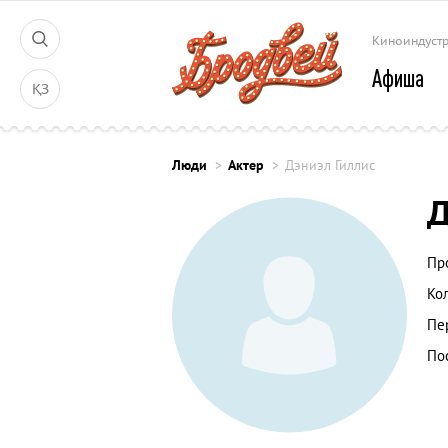
Киноиндуст
Афиша
ҚЗ
Люди
Актер
Дэниэл Гиллис
Д
Пр
Ко
Пе
По