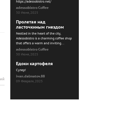
https://adessobistro.net/
adessobistro Coffee
30 Июня, 2025
Пролетая над
ласточкиным гнездом
Nestled in the heart of the city,
Adessobistro is a charming coffee shop
that offers a warm and inviting...
adessobistro Coffee
30 Июня, 2025
Едоки картофеля
Cупер!
ivan.dalmatov.88
рий
09 Февраля, 2025