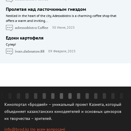
Пролетая над ласточкиным гнездом
Nestled in the heart of the city, Adessobistro is a charming coffee shop that
offers a warm and inviting...
adessobistro Coffee
30 Июня, 2025
Едоки картофеля
Cупер!
ivan.dalmatov.88
09 Февраля, 2025
Кинопортал «Бродвей» – уникальный проект Казнета, который
объединяет казахстанских кинодеятелей и основных цензоров
их творчества – зрителей.
info@brod.kz
(по всем вопросам)