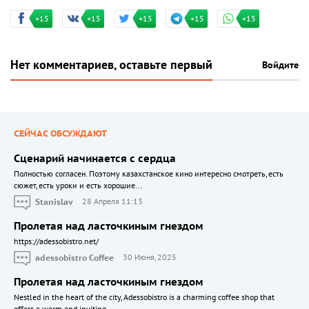
+15
+15
+15
+15
+15
Нет комментариев, оставьте первый
Войдите
СЕЙЧАС ОБСУЖДАЮТ
Сценарий начинается с сердца
Полностью согласен. Поэтому казахстанское кино интересно смотреть, есть
сюжет, есть уроки и есть хорошие...
Stanislav
28 Апреля 11:13
Пролетая над ласточкиным гнездом
https://adessobistro.net/
adessobistro Coffee
30 Июня, 2025
Пролетая над ласточкиным гнездом
Nestled in the heart of the city, Adessobistro is a charming coffee shop that
offers a warm and inviting...