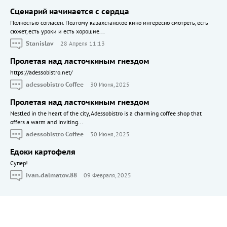
Сценарий начинается с сердца
Полностью согласен. Поэтому казахстанское кино интересно смотреть, есть
сюжет, есть уроки и есть хорошие...
Stanislav
28 Апреля 11:13
Пролетая над ласточкиным гнездом
https://adessobistro.net/
adessobistro Coffee
30 Июня, 2025
Пролетая над ласточкиным гнездом
Nestled in the heart of the city, Adessobistro is a charming coffee shop that
offers a warm and inviting...
adessobistro Coffee
30 Июня, 2025
Едоки картофеля
Cупер!
ivan.dalmatov.88
09 Февраля, 2025