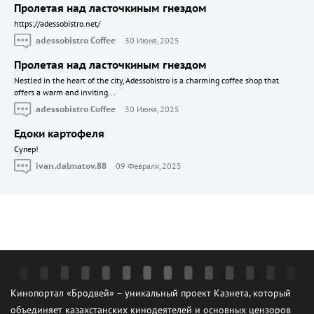
Пролетая над ласточкиным гнездом
https://adessobistro.net/
adessobistro Coffee
30 Июня, 2025
Пролетая над ласточкиным гнездом
Nestled in the heart of the city, Adessobistro is a charming coffee shop that
offers a warm and inviting...
adessobistro Coffee
30 Июня, 2025
Едоки картофеля
Cупер!
ivan.dalmatov.88
09 Февраля, 2025
Кинопортал «Бродвей» – уникальный проект Казнета, который
объединяет казахстанских кинодеятелей и основных цензоров