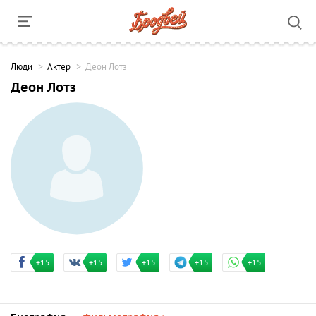
Люди
Актер
Деон Лотз
Деон Лотз
+15
+15
+15
+15
+15