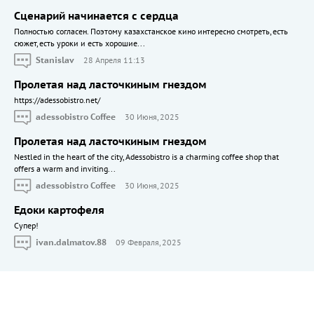
Сценарий начинается с сердца
Полностью согласен. Поэтому казахстанское кино интересно смотреть, есть
сюжет, есть уроки и есть хорошие...
Stanislav
28 Апреля 11:13
Пролетая над ласточкиным гнездом
https://adessobistro.net/
adessobistro Coffee
30 Июня, 2025
Пролетая над ласточкиным гнездом
Nestled in the heart of the city, Adessobistro is a charming coffee shop that
offers a warm and inviting...
adessobistro Coffee
30 Июня, 2025
Едоки картофеля
Cупер!
ivan.dalmatov.88
09 Февраля, 2025