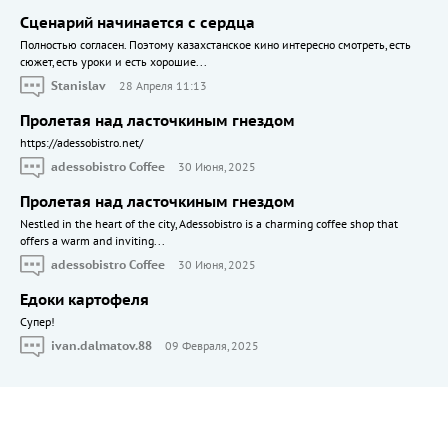
Сценарий начинается с сердца
Полностью согласен. Поэтому казахстанское кино интересно смотреть, есть
сюжет, есть уроки и есть хорошие...
Stanislav
28 Апреля 11:13
Пролетая над ласточкиным гнездом
https://adessobistro.net/
adessobistro Coffee
30 Июня, 2025
Пролетая над ласточкиным гнездом
Nestled in the heart of the city, Adessobistro is a charming coffee shop that
offers a warm and inviting...
adessobistro Coffee
30 Июня, 2025
Едоки картофеля
Cупер!
ivan.dalmatov.88
09 Февраля, 2025