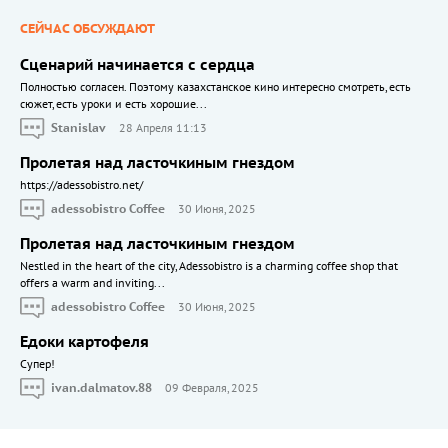
СЕЙЧАС ОБСУЖДАЮТ
Сценарий начинается с сердца
Полностью согласен. Поэтому казахстанское кино интересно смотреть, есть
сюжет, есть уроки и есть хорошие...
Stanislav
28 Апреля 11:13
Пролетая над ласточкиным гнездом
https://adessobistro.net/
adessobistro Coffee
30 Июня, 2025
Пролетая над ласточкиным гнездом
Nestled in the heart of the city, Adessobistro is a charming coffee shop that
offers a warm and inviting...
adessobistro Coffee
30 Июня, 2025
Едоки картофеля
Cупер!
ivan.dalmatov.88
09 Февраля, 2025