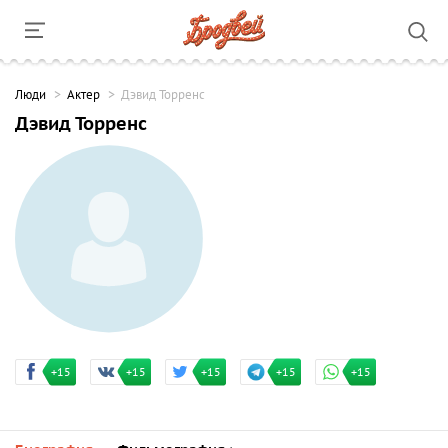
Люди
Актер
Дэвид Торренс
Дэвид Торренс
+15
+15
+15
+15
+15