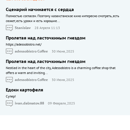
Сценарий начинается с сердца
Полностью согласен. Поэтому казахстанское кино интересно смотреть, есть
сюжет, есть уроки и есть хорошие...
Stanislav
28 Апреля 11:13
Пролетая над ласточкиным гнездом
https://adessobistro.net/
adessobistro Coffee
30 Июня, 2025
Пролетая над ласточкиным гнездом
Nestled in the heart of the city, Adessobistro is a charming coffee shop that
offers a warm and inviting...
adessobistro Coffee
30 Июня, 2025
Едоки картофеля
Cупер!
ivan.dalmatov.88
09 Февраля, 2025