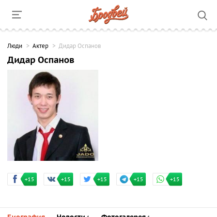
Люди
Актер
Дидар Оспанов
Дидар Оспанов
+15
+15
+15
+15
+15