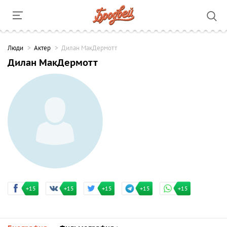
Люди
Актер
Дилан МакДермотт
Дилан МакДермотт
+15
+15
+15
+15
+15