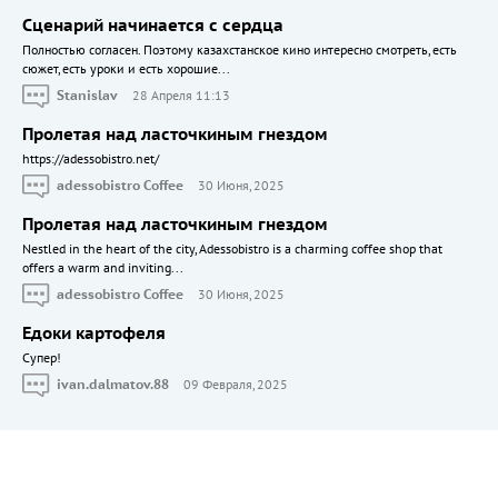
Сценарий начинается с сердца
Полностью согласен. Поэтому казахстанское кино интересно смотреть, есть
сюжет, есть уроки и есть хорошие...
Stanislav
28 Апреля 11:13
Пролетая над ласточкиным гнездом
https://adessobistro.net/
adessobistro Coffee
30 Июня, 2025
Пролетая над ласточкиным гнездом
Nestled in the heart of the city, Adessobistro is a charming coffee shop that
offers a warm and inviting...
adessobistro Coffee
30 Июня, 2025
Едоки картофеля
Cупер!
ivan.dalmatov.88
09 Февраля, 2025