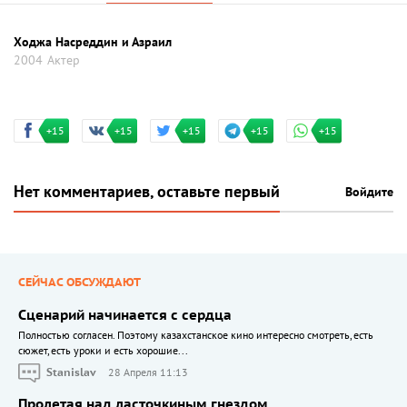
Ходжа Насреддин и Азраил
2004
Актер
+15
+15
+15
+15
+15
Нет комментариев, оставьте первый
Войдите
СЕЙЧАС ОБСУЖДАЮТ
Сценарий начинается с сердца
Полностью согласен. Поэтому казахстанское кино интересно смотреть, есть
сюжет, есть уроки и есть хорошие...
Stanislav
28 Апреля 11:13
Пролетая над ласточкиным гнездом