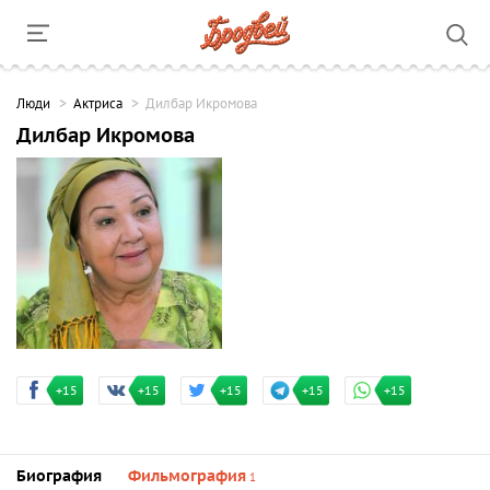
Люди
Актриса
Дилбар Икромова
Дилбар Икромова
+15
+15
+15
+15
+15
Биография
Фильмография
1