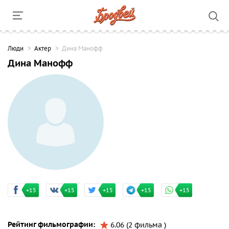
Люди
Актер
Дина Манофф
Дина Манофф
+15
+15
+15
+15
+15
Рейтинг фильмографии:
6.06 (2 фильма )