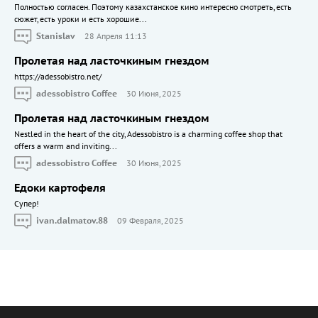
Полностью согласен. Поэтому казахстанское кино интересно смотреть, есть
сюжет, есть уроки и есть хорошие...
Stanislav
28 Апреля 11:13
Пролетая над ласточкиным гнездом
https://adessobistro.net/
adessobistro Coffee
30 Июня, 2025
Пролетая над ласточкиным гнездом
Nestled in the heart of the city, Adessobistro is a charming coffee shop that
offers a warm and inviting...
adessobistro Coffee
30 Июня, 2025
Едоки картофеля
Cупер!
ivan.dalmatov.88
09 Февраля, 2025