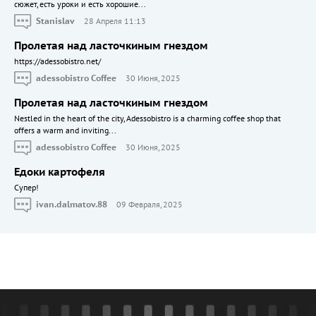
сюжет, есть уроки и есть хорошие...
Stanislav
28 Апреля 11:13
Пролетая над ласточкиным гнездом
https://adessobistro.net/
adessobistro Coffee
30 Июня, 2025
Пролетая над ласточкиным гнездом
Nestled in the heart of the city, Adessobistro is a charming coffee shop that
offers a warm and inviting...
adessobistro Coffee
30 Июня, 2025
Едоки картофеля
Cупер!
ivan.dalmatov.88
09 Февраля, 2025