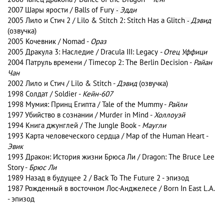
2007 Шары ярости / Balls of Fury
Эдди
-
2005 Лило и Стич 2 / Lilo & Stitch 2: Stitch Has a Glitch
Дэвид
-
(озвучка)
2005 Кочевник / Nomad -
Ораз
2005 Дракула 3: Наследие / Dracula III: Legacy
- Отец Уффици
2004 Патруль времени / Timecop 2: The Berlin Decision -
Райан
Чан
2002 Лило и Стич / Lilo & Stitch -
Дэвид
(озвучка)
1998 Солдат / Soldier -
Кейн-607
1998 Мумия: Принц Египта / Tale of the Mummy -
Райли
1997 Убийство в сознании / Murder in Mind -
Холлоуэй
1994 Книга джунглей / The Jungle Book -
Маугли
1993 Карта человеческого сердца / Map of the Human Heart -
Эвик
1993 Дракон: История жизни Брюса Ли / Dragon: The Bruce Lee
Story -
Брюс Ли
1989 Назад в будущее 2 / Back To The Future 2 - эпизод
1987 Рожденный в восточном Лос-Анджелесе / Born In East L.A.
- эпизод