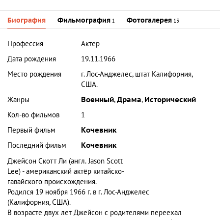
Биография
Фильмография
Фотогалерея
1
13
Профессия
Актер
Дата рождения
19.11.1966
Место рождения
г. Лос-Анджелес, штат Калифорния,
США.
Жанры
Военный
,
Драма
,
Исторический
Кол-во фильмов
1
Первый фильм
Кочевник
Последний фильм
Кочевник
Джейсон Скотт Ли
(англ.
Jason Scott
Lee
)
- американский актёр китайско-
гавайского происхождения.
Родился 19 ноября 1966 г. в г. Лос-Анджелес
(Калифорния, США).
В возрасте двух лет Джейсон с родителями переехал