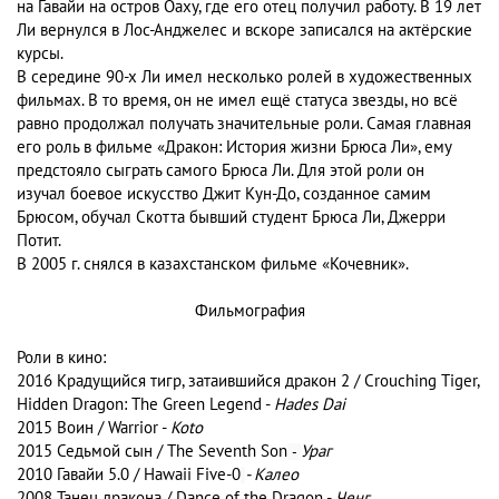
на Гавайи на остров Оаху, где его отец получил работу. В 19 лет
Ли вернулся в Лос-Анджелес и вскоре записался на актёрские
курсы.
В середине 90-х Ли имел несколько ролей в художественных
фильмах. В то время, он не имел ещё статуса звезды, но всё
равно продолжал получать значительные роли. Самая главная
его роль в фильме «Дракон: История жизни Брюса Ли», ему
предстояло сыграть самого Брюса Ли. Для этой роли он
изучал боевое искусство Джит Кун-До, созданное самим
Брюсом, обучал Скотта бывший студент Брюса Ли, Джерри
Потит.
В 2005 г. снялся в казахстанском фильме «Кочевник».
Фильмография
Роли в кино:
2016 Крадущийся тигр, затаившийся дракон 2 / Crouching Tiger,
Hidden Dragon: The Green Legend -
Hades Dai
2015 Воин / Warrior -
Koto
2015 Седьмой сын / The Seventh Son
Ураг
-
2010 Гавайи 5.0 / Hawaii Five-0
- Калео
2008 Танец дракона / Dance of the Dragon -
Ченг