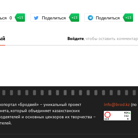
Поделиться
ться
0
Поделиться
+15
+15
+15
ый
Войдите
, чтобы оставить коммента
опортал «Бродвей» – уникальный проект
info@brod.kz
(по
нета, который объединяет казахстанских
одеятелей и основных цензоров их творчества –
телей.