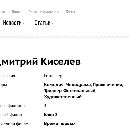
рия
Люди
Рейтинг фильмов
Тесты
Новости
Статьи
митрий Киселев
офессия
Режиссер
нры
Комедия
,
Мелодрама
,
Приключения
,
Триллер
,
Фестивальный
,
Художественный
л-во фильмов
4
рвый фильм
Елки 2
следний фильм
Время первых