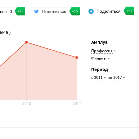
Поделиться
ться
0
Поделиться
+15
+15
+15
ьма )
Амплуа
Профессия
Фильмы
Период
с
по
2011
2017