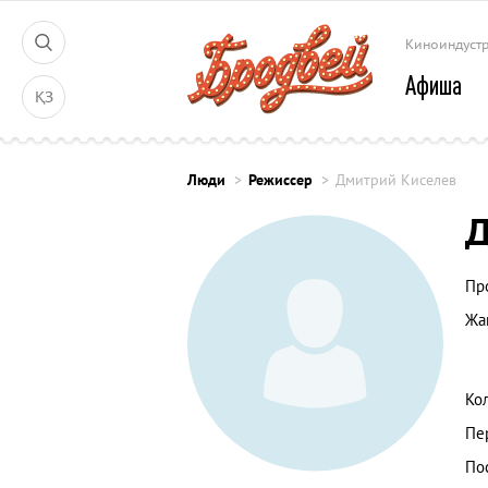
Киноиндуст
Афиша
ҚЗ
Люди
Режиссер
Дмитрий Киселев
Д
Пр
Жа
Ко
Пе
По