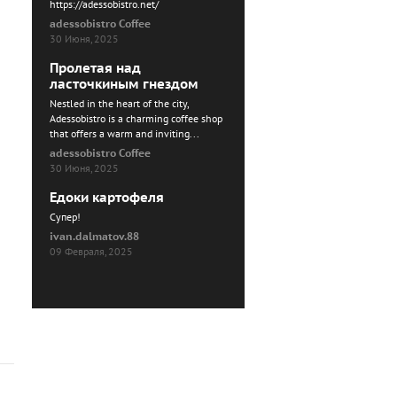
https://adessobistro.net/
adessobistro Coffee
30 Июня, 2025
Пролетая над
ласточкиным гнездом
Nestled in the heart of the city,
Adessobistro is a charming coffee shop
that offers a warm and inviting...
adessobistro Coffee
30 Июня, 2025
Едоки картофеля
Cупер!
ivan.dalmatov.88
09 Февраля, 2025