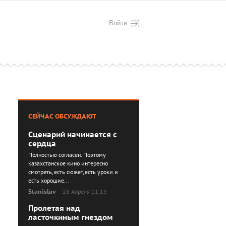
Войти
СЕЙЧАС ОБСУЖДАЮТ
Сценарий начинается с
сердца
Полностью согласен. Поэтому
казахстанское кино интересно
смотреть, есть сюжет, есть уроки и
есть хорошие...
Stanislav
28 Апреля 11:13
Пролетая над
ласточкиным гнездом