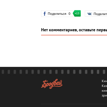
Поделиться
0
Подели
+15
Нет комментариев, оставьте перв
Кин
Каз
кин
зри