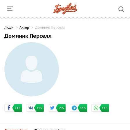
Люди
Актер
Доминик Перселл
Доминик Перселл
+15
+15
+15
+15
+15