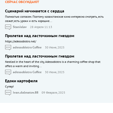
СЕЙЧАС ОБСУЖДАЮТ
Сценарий начинается с сердца
Полностью согласен. Поэтому казахстанское кино интересно смотреть, есть
сюжет, есть уроки и есть хорошие...
Stanislav
28 Апреля 11:13
Пролетая над ласточкиным гнездом
https://adessobistro.net/
adessobistro Coffee
30 Июня, 2025
Пролетая над ласточкиным гнездом
Nestled in the heart of the city, Adessobistro is a charming coffee shop that
offers a warm and inviting...
adessobistro Coffee
30 Июня, 2025
Едоки картофеля
Cупер!
ivan.dalmatov.88
09 Февраля, 2025