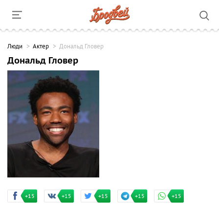
Люди
Актер
Дональд Гловер
Дональд Гловер
+15
+15
+15
+15
+15