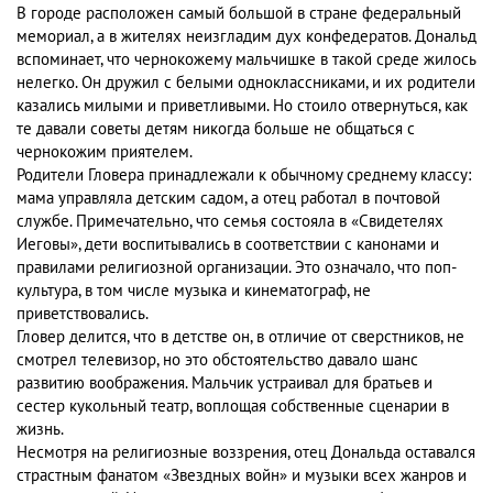
В городе расположен самый большой в стране федеральный
мемориал, а в жителях неизгладим дух конфедератов. Дональд
вспоминает, что чернокожему мальчишке в такой среде жилось
нелегко. Он дружил с белыми одноклассниками, и их родители
казались милыми и приветливыми. Но стоило отвернуться, как
те давали советы детям никогда больше не общаться с
чернокожим приятелем.
Родители Гловера принадлежали к обычному среднему классу:
мама управляла детским садом, а отец работал в почтовой
службе. Примечательно, что семья состояла в «Свидетелях
Иеговы», дети воспитывались в соответствии с канонами и
правилами религиозной организации. Это означало, что поп-
культура, в том числе музыка и кинематограф, не
приветствовались.
Гловер делится, что в детстве он, в отличие от сверстников, не
смотрел телевизор, но это обстоятельство давало шанс
развитию воображения. Мальчик устраивал для братьев и
сестер кукольный театр, воплощая собственные сценарии в
жизнь.
Несмотря на религиозные воззрения, отец Дональда оставался
страстным фанатом «Звездных войн» и музыки всех жанров и