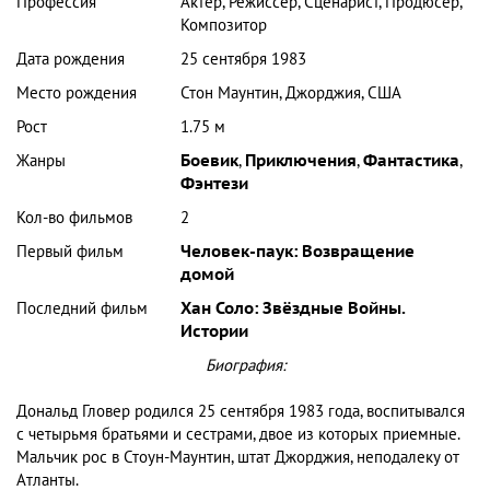
Профессия
Актер, Режиссер, Сценарист, Продюсер,
Композитор
Дата рождения
25 сентября 1983
Место рождения
Стон Маунтин, Джорджия, США
Рост
1.75 м
Жанры
Боевик
,
Приключения
,
Фантастика
,
Фэнтези
Кол-во фильмов
2
Первый фильм
Человек-паук: Возвращение
домой
Последний фильм
Хан Соло: Звёздные Войны.
Истории
Биография:
Дональд Гловер родился 25 сентября 1983 года, воспитывался
с четырьмя братьями и сестрами, двое из которых приемные.
Мальчик рос в Стоун-Маунтин, штат Джорджия, неподалеку от
Атланты.