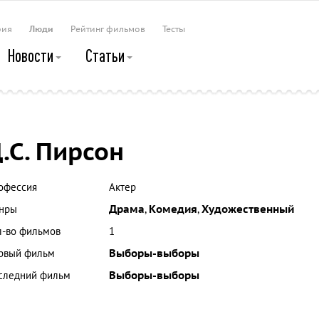
рия
Люди
Рейтинг фильмов
Тесты
Новости
Статьи
.С. Пирсон
офессия
Актер
нры
Драма
,
Комедия
,
Художественный
л-во фильмов
1
рвый фильм
Выборы-выборы
следний фильм
Выборы-выборы