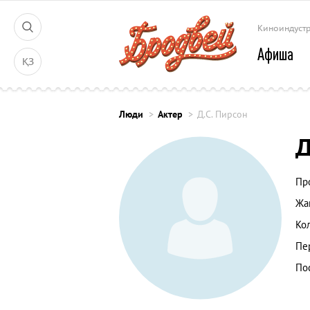
Киноиндуст
Афиша
ҚЗ
Люди
Актер
Д.С. Пирсон
Д
Пр
Жа
Ко
Пе
По