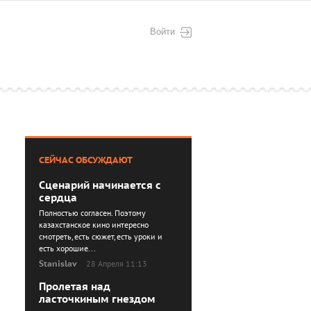
Войти
СЕЙЧАС ОБСУЖДАЮТ
Сценарий начинается с
сердца
Полностью согласен. Поэтому
казахстанское кино интересно
смотреть, есть сюжет, есть уроки и
есть хорошие...
Stanislav
28 Апреля 11:13
Пролетая над
ласточкиным гнездом