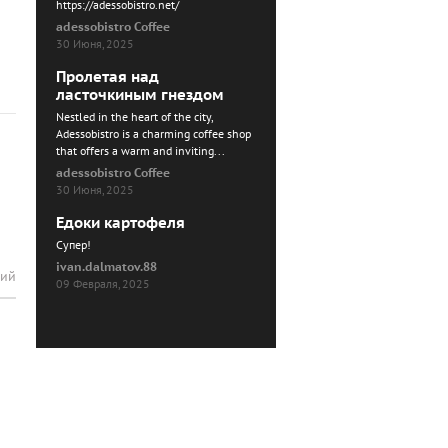
https://adessobistro.net/
adessobistro Coffee
30 Июня, 2025
Пролетая над
ласточкиным гнездом
Nestled in the heart of the city,
Adessobistro is a charming coffee shop
that offers a warm and inviting...
adessobistro Coffee
30 Июня, 2025
Едоки картофеля
Cупер!
ivan.dalmatov.88
рий
09 Февраля, 2025