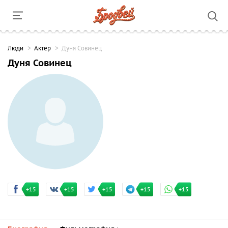
Люди
Актер
Дуня Совинец
Дуня Совинец
+15
+15
+15
+15
+15