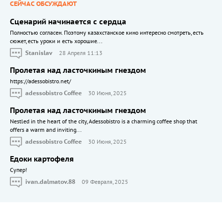
СЕЙЧАС ОБСУЖДАЮТ
Сценарий начинается с сердца
Полностью согласен. Поэтому казахстанское кино интересно смотреть, есть
сюжет, есть уроки и есть хорошие...
Stanislav
28 Апреля 11:13
Пролетая над ласточкиным гнездом
https://adessobistro.net/
adessobistro Coffee
30 Июня, 2025
Пролетая над ласточкиным гнездом
Nestled in the heart of the city, Adessobistro is a charming coffee shop that
offers a warm and inviting...
adessobistro Coffee
30 Июня, 2025
Едоки картофеля
Cупер!
ivan.dalmatov.88
09 Февраля, 2025