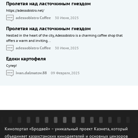
Пролетая над ласточкиным гнездом
https://adessobistro.net/
adessobistro Coffee
30 Июня, 2025
Пролетая над ласточкиным гнездом
Nestled in the heart of the city, Adessobistro is a charming coffee shop that
offers a warm and inviting...
adessobistro Coffee
30 Июня, 2025
Едоки картофеля
Cупер!
ivan.dalmatov.88
09 Февраля, 2025
Кинопортал «Бродвей» – уникальный проект Казнета, который
объединяет казахстанских кинодеятелей и основных цензоров