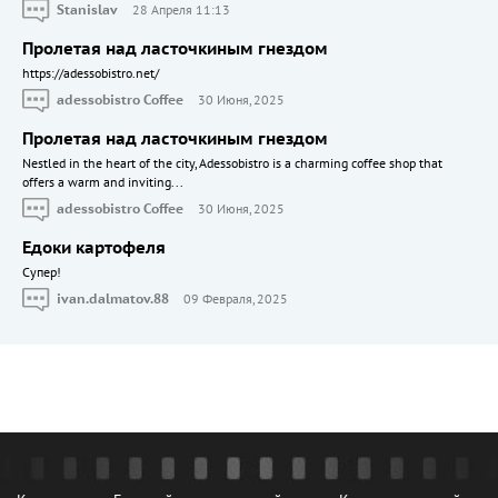
Stanislav
28 Апреля 11:13
Пролетая над ласточкиным гнездом
https://adessobistro.net/
adessobistro Coffee
30 Июня, 2025
Пролетая над ласточкиным гнездом
Nestled in the heart of the city, Adessobistro is a charming coffee shop that
offers a warm and inviting...
adessobistro Coffee
30 Июня, 2025
Едоки картофеля
Cупер!
ivan.dalmatov.88
09 Февраля, 2025