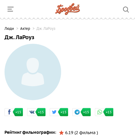
Люди
Актер
Дж. ЛаРоуз
Дж. ЛаРоуз
+15
+15
+15
+15
+15
Рейтинг фильмографии:
6.19 (2 фильма )