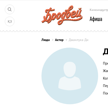
Киноиндуст
Афиша
ҚЗ
Люди
Актер
Джанлука Ди
Д
Пр
Жа
Ко
Пе
По