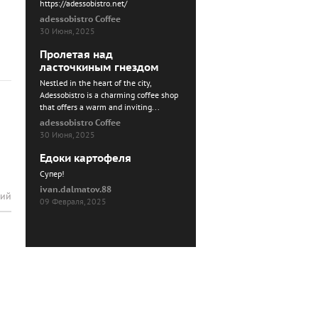
https://adessobistro.net/
adessobistro Coffee
30 Июня, 2025
Пролетая над
ласточкиным гнездом
Nestled in the heart of the city,
Adessobistro is a charming coffee shop
that offers a warm and inviting...
adessobistro Coffee
30 Июня, 2025
Едоки картофеля
Cупер!
ivan.dalmatov.88
рий
09 Февраля, 2025