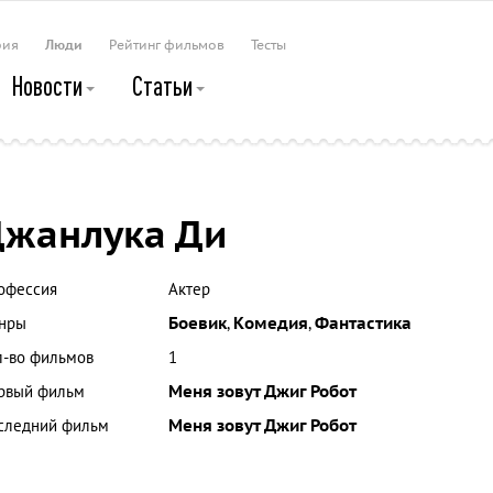
рия
Люди
Рейтинг фильмов
Тесты
Новости
Статьи
жанлука Ди
офессия
Актер
нры
Боевик
,
Комедия
,
Фантастика
л-во фильмов
1
рвый фильм
Меня зовут Джиг Робот
следний фильм
Меня зовут Джиг Робот