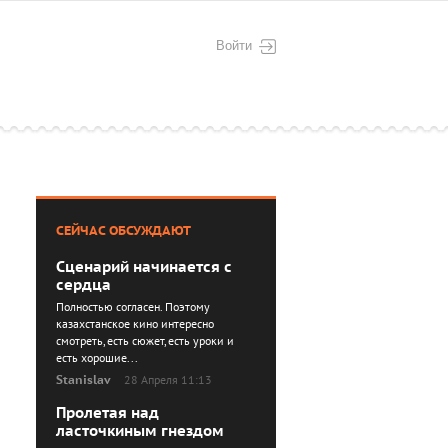
Войти
СЕЙЧАС ОБСУЖДАЮТ
Сценарий начинается с
сердца
Полностью согласен. Поэтому
казахстанское кино интересно
смотреть, есть сюжет, есть уроки и
есть хорошие...
Stanislav
28 Апреля 11:13
Пролетая над
ласточкиным гнездом