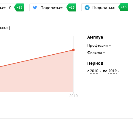
Поделиться
ться
0
Поделиться
+15
+15
+15
ьма )
Амплуа
Профессия
Фильмы
Период
с
по
2010
2019