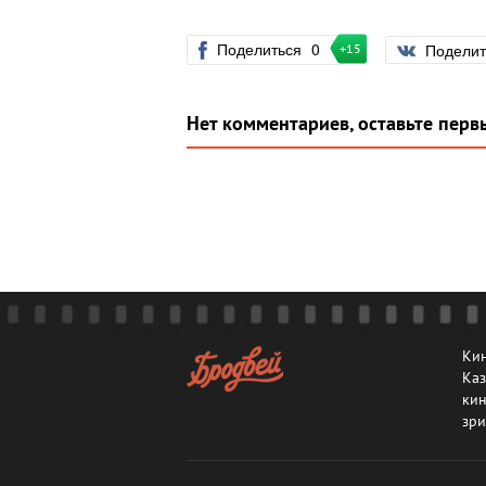
Поделиться
0
Подели
+15
Нет комментариев, оставьте перв
Кин
Каз
кин
зри