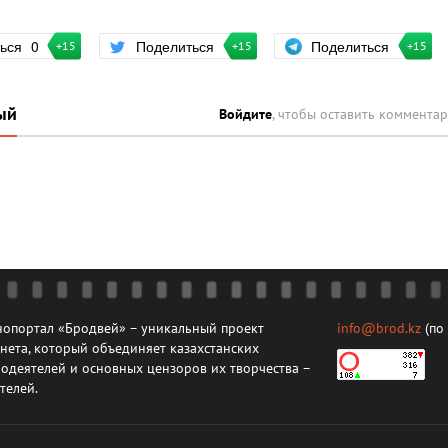
Поделиться
ться
0
Поделиться
+15
+15
+15
ый
Войдите
, чтобы оставить коммента
опортал «Бродвей» – уникальный проект
info@brod.kz
(по
нета, который объединяет казахстанских
одеятелей и основных цензоров их творчества –
телей.