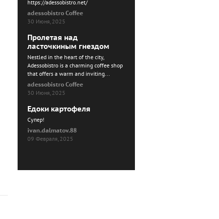
https://adessobistro.net/
adessobistro Coffee
30 Июня, 2025
Пролетая над
ласточкиным гнездом
Nestled in the heart of the city,
Adessobistro is a charming coffee shop
that offers a warm and inviting...
adessobistro Coffee
30 Июня, 2025
Едоки картофеля
Cупер!
ivan.dalmatov.88
09 Февраля, 2025