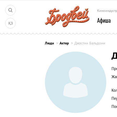
Киноиндуст
Афиша
ҚЗ
Люди
Актер
Джастин Бальдони
Д
Пр
Жа
Ко
Пе
По