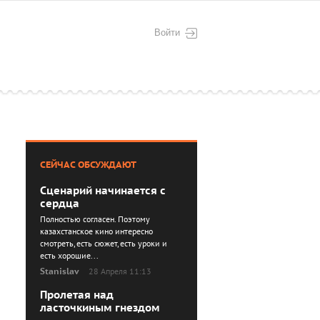
Войти
СЕЙЧАС ОБСУЖДАЮТ
Сценарий начинается с
сердца
Полностью согласен. Поэтому
казахстанское кино интересно
смотреть, есть сюжет, есть уроки и
есть хорошие...
Stanislav
28 Апреля 11:13
Пролетая над
ласточкиным гнездом