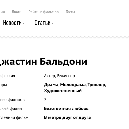
рия
Люди
Рейтинг фильмов
Тесты
Новости
Статьи
жастин Бальдони
офессия
Актер, Режиссер
нры
Драма
,
Мелодрама
,
Триллер
,
Художественный
л-во фильмов
2
рвый фильм
Безответная любовь
следний фильм
В метре друг от друга