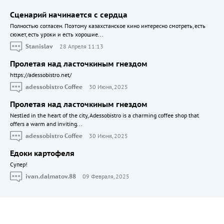
Сценарий начинается с сердца
Полностью согласен. Поэтому казахстанское кино интересно смотреть, есть
сюжет, есть уроки и есть хорошие...
Stanislav
28 Апреля 11:13
Пролетая над ласточкиным гнездом
https://adessobistro.net/
adessobistro Coffee
30 Июня, 2025
Пролетая над ласточкиным гнездом
Nestled in the heart of the city, Adessobistro is a charming coffee shop that
offers a warm and inviting...
adessobistro Coffee
30 Июня, 2025
Едоки картофеля
Cупер!
ivan.dalmatov.88
09 Февраля, 2025