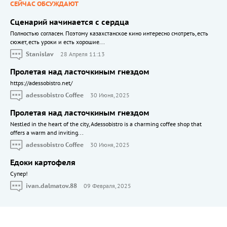
СЕЙЧАС ОБСУЖДАЮТ
Сценарий начинается с сердца
Полностью согласен. Поэтому казахстанское кино интересно смотреть, есть
сюжет, есть уроки и есть хорошие...
Stanislav
28 Апреля 11:13
Пролетая над ласточкиным гнездом
https://adessobistro.net/
adessobistro Coffee
30 Июня, 2025
Пролетая над ласточкиным гнездом
Nestled in the heart of the city, Adessobistro is a charming coffee shop that
offers a warm and inviting...
adessobistro Coffee
30 Июня, 2025
Едоки картофеля
Cупер!
ivan.dalmatov.88
09 Февраля, 2025