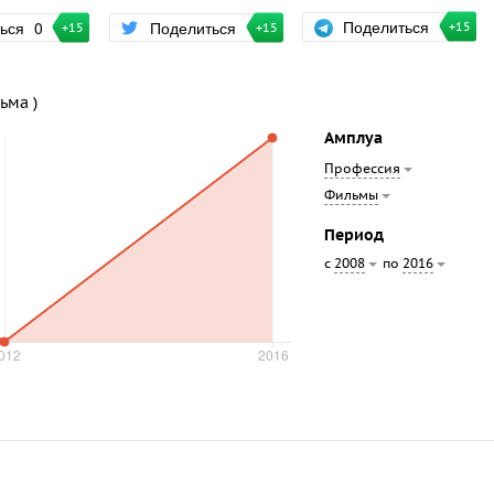
Поделиться
ться
0
Поделиться
+15
+15
+15
ьма )
Амплуа
Профессия
Фильмы
Период
с
по
2008
2016