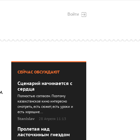
Войти
СЕЙЧАС ОБСУЖДАЮТ
Сценарий начинается с
сердца
ы
,
Полностью согласен. Поэтому
казахстанское кино интересно
смотреть, есть сюжет, есть уроки и
есть хорошие...
Stanislav
28 Апреля 11:13
Пролетая над
ласточкиным гнездом