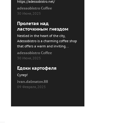
https://adessobistro.net/
adessobistro Coffee
30 Июня, 2025
Пролетая над
ласточкиным гнездом
Nestled in the heart of the city,
Adessobistro is a charming coffee shop
that offers a warm and inviting...
adessobistro Coffee
30 Июня, 2025
Едоки картофеля
Cупер!
ivan.dalmatov.88
09 Февраля, 2025