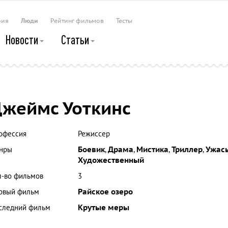
рия
Люди
Рейтинг фильмов
Тесты
Новости
Статьи
жеймс Уоткинс
офессия
Режиссер
нры
Боевик
,
Драма
,
Мистика
,
Триллер
,
Ужас
Художественный
л-во фильмов
3
рвый фильм
Райское озеро
следний фильм
Крутые меры