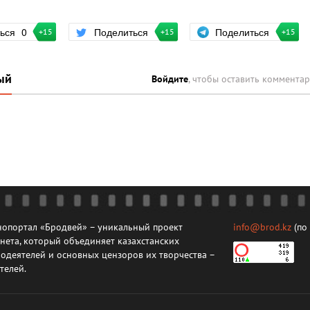
Поделиться
ться
0
Поделиться
+15
+15
+15
ый
Войдите
, чтобы оставить коммента
опортал «Бродвей» – уникальный проект
info@brod.kz
(по
нета, который объединяет казахстанских
одеятелей и основных цензоров их творчества –
телей.