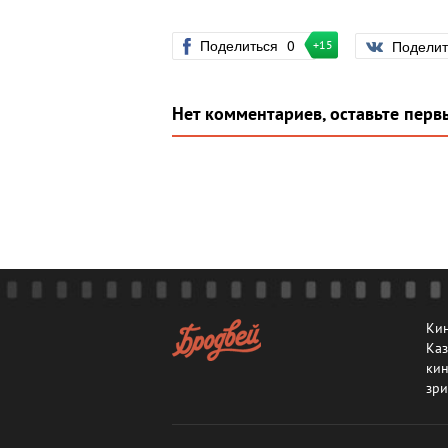
Поделиться
0
Подели
+15
Нет комментариев, оставьте перв
Кин
Каз
кин
зри