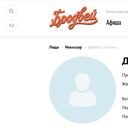
Киноиндуст
Афиша
ҚЗ
Люди
Режиссер
Джеймс Уоткинс
Д
Пр
Жа
Ко
Пе
По