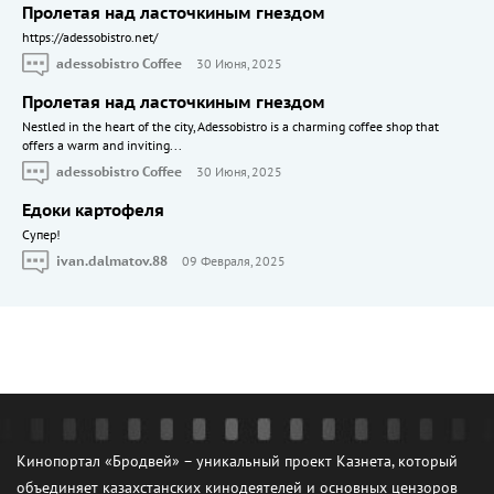
Пролетая над ласточкиным гнездом
https://adessobistro.net/
adessobistro Coffee
30 Июня, 2025
Пролетая над ласточкиным гнездом
Nestled in the heart of the city, Adessobistro is a charming coffee shop that
offers a warm and inviting...
adessobistro Coffee
30 Июня, 2025
Едоки картофеля
Cупер!
ivan.dalmatov.88
09 Февраля, 2025
Кинопортал «Бродвей» – уникальный проект Казнета, который
объединяет казахстанских кинодеятелей и основных цензоров