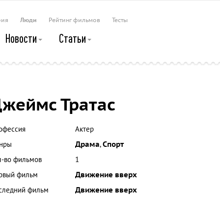
рия
Люди
Рейтинг фильмов
Тесты
Новости
Статьи
жеймс Тратас
офессия
Актер
нры
Драма
,
Спорт
л-во фильмов
1
рвый фильм
Движение вверх
следний фильм
Движение вверх