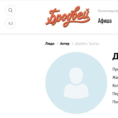
Киноиндуст
Афиша
ҚЗ
Люди
Актер
Джеймс Тратас
Д
Пр
Жа
Ко
Пе
По