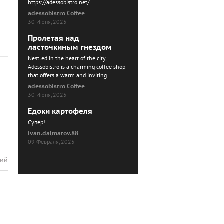
https://adessobistro.net/
adessobistro Coffee
30 Июня, 2025
Пролетая над
ласточкиным гнездом
Nestled in the heart of the city,
Adessobistro is a charming coffee shop
that offers a warm and inviting...
adessobistro Coffee
30 Июня, 2025
Едоки картофеля
Cупер!
ivan.dalmatov.88
09 Февраля, 2025
рий