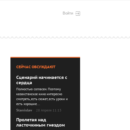
Войти
СЕЙЧАС ОБСУЖДАЮТ
Сценарий начинается с
сердца
Полностью согласен. Поэтому
казахстанское кино интересно
смотреть, есть сюжет, есть уроки и
есть хорошие...
Stanislav
28 Апреля 11:13
Пролетая над
ласточкиным гнездом