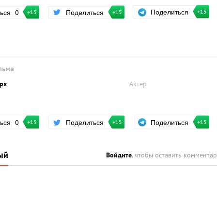
Поделиться
ться
0
Поделиться
+15
+15
+15
льма
рх
Актер
Поделиться
ться
0
Поделиться
+15
+15
+15
ый
Войдите
, чтобы оставить коммента