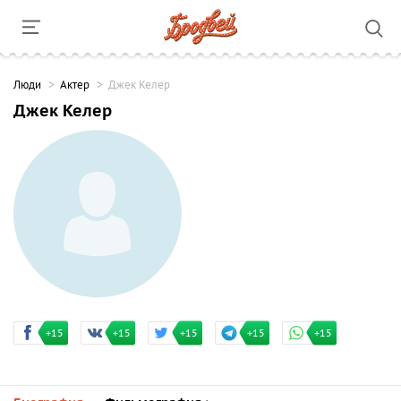
Люди
Актер
Джек Келер
Джек Келер
+15
+15
+15
+15
+15