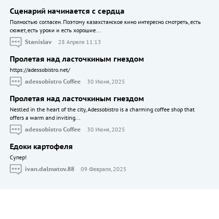
Сценарий начинается с сердца
Полностью согласен. Поэтому казахстанское кино интересно смотреть, есть
сюжет, есть уроки и есть хорошие...
Stanislav
28 Апреля 11:13
Пролетая над ласточкиным гнездом
https://adessobistro.net/
adessobistro Coffee
30 Июня, 2025
Пролетая над ласточкиным гнездом
Nestled in the heart of the city, Adessobistro is a charming coffee shop that
offers a warm and inviting...
adessobistro Coffee
30 Июня, 2025
Едоки картофеля
Cупер!
ivan.dalmatov.88
09 Февраля, 2025