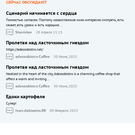
СЕЙЧАС ОБСУЖДАЮТ
Сценарий начинается с сердца
Полностью согласен. Поэтому казахстанское кино интересно смотреть, есть
сюжет, есть уроки и есть хорошие...
Stanislav
28 Апреля 11:13
Пролетая над ласточкиным гнездом
https://adessobistro.net/
adessobistro Coffee
30 Июня, 2025
Пролетая над ласточкиным гнездом
Nestled in the heart of the city, Adessobistro is a charming coffee shop that
offers a warm and inviting...
adessobistro Coffee
30 Июня, 2025
Едоки картофеля
Cупер!
ivan.dalmatov.88
09 Февраля, 2025