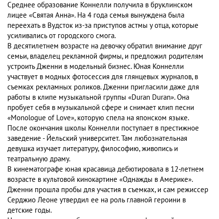
Среднее образование Коннелли получила в бруклинском
лицее «Святая Анна». На 4 года семья вынуждена была
переехать в Вудсток из-за приступов астмы у отца, которые
усиливались от городского смога.
В десятилетнем возрасте на девочку обратил внимание друг
семьи, владелец рекламной фирмы, и предложил родителям
устроить Дженни в модельный бизнес. Юная Коннелли
участвует в модных фотосессия для глянцевых журналов, в
съемках рекламных роликов. Дженни пригласили даже для
работы в клипе музыкальной группы «Duran Duran». Она
пробует себя в музыкальной сфере и снимает клип песни
«Monologue of Love», которую спела на японском языке.
После окончания школы Коннелли поступает в престижное
заведение - Йельский университет. Там любознательная
девушка изучает литературу, философию, живопись и
театральную драму.
В кинематографе юная красавица дебютировала в 12-летнем
возрасте в культовой кинокартине «Однажды в Америке».
Дженни прошла пробы для участия в съемках, и сам режиссер
Серджио Леоне утвердил ее на роль главной героини в
детские годы.