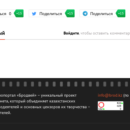
Поделиться
ться
0
Поделиться
+15
+15
+15
ый
Войдите
, чтобы оставить коммента
опортал «Бродвей» – уникальный проект
info@brod.kz
(по
нета, который объединяет казахстанских
одеятелей и основных цензоров их творчества –
телей.