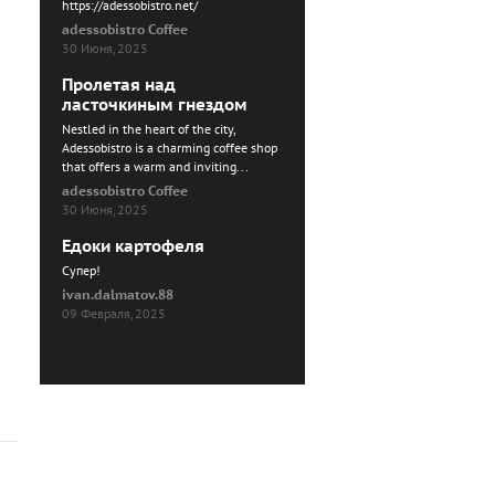
https://adessobistro.net/
adessobistro Coffee
30 Июня, 2025
Пролетая над
ласточкиным гнездом
Nestled in the heart of the city,
Adessobistro is a charming coffee shop
that offers a warm and inviting...
adessobistro Coffee
30 Июня, 2025
Едоки картофеля
Cупер!
ivan.dalmatov.88
09 Февраля, 2025