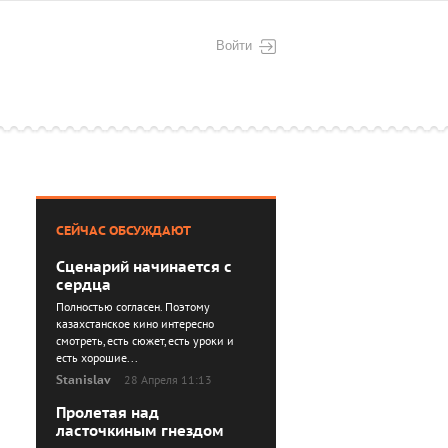
Войти
СЕЙЧАС ОБСУЖДАЮТ
Сценарий начинается с
сердца
Полностью согласен. Поэтому
казахстанское кино интересно
смотреть, есть сюжет, есть уроки и
есть хорошие...
Stanislav
28 Апреля 11:13
Пролетая над
ласточкиным гнездом