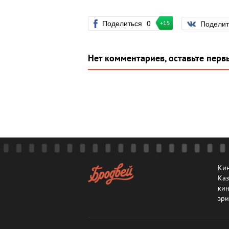
Поделиться
0
Подели
+15
Нет комментариев, оставьте перв
Кин
Каз
кин
зри