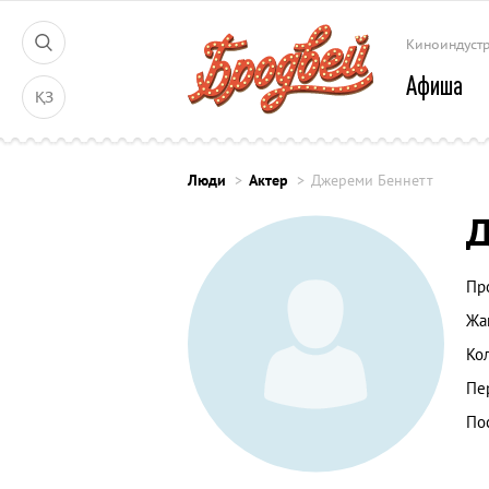
Киноиндуст
Афиша
ҚЗ
Люди
Актер
Джереми Беннетт
Д
Пр
Жа
Ко
Пе
По