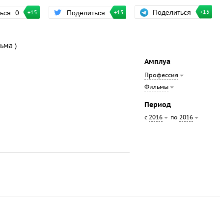
Поделиться
ться
0
Поделиться
+15
+15
+15
ьма )
Амплуа
Профессия
Фильмы
Период
с
по
2016
2016