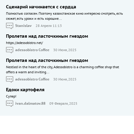
Сценарий начинается с сердца
Полностью согласен. Поэтому казахстанское кино интересно смотреть, есть
сюжет, есть уроки и есть хорошие...
Stanislav
28 Апреля 11:13
Пролетая над ласточкиным гнездом
https://adessobistro.net/
adessobistro Coffee
30 Июня, 2025
Пролетая над ласточкиным гнездом
Nestled in the heart of the city, Adessobistro is a charming coffee shop that
offers a warm and inviting...
adessobistro Coffee
30 Июня, 2025
Едоки картофеля
Cупер!
ivan.dalmatov.88
09 Февраля, 2025