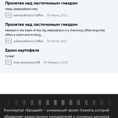
Пролетая над ласточкиным гнездом
https://adessobistro.net/
adessobistro Coffee
30 Июня, 2025
Пролетая над ласточкиным гнездом
Nestled in the heart of the city, Adessobistro is a charming coffee shop that
offers a warm and inviting...
adessobistro Coffee
30 Июня, 2025
Едоки картофеля
Cупер!
ivan.dalmatov.88
09 Февраля, 2025
Кинопортал «Бродвей» – уникальный проект Казнета, который
объединяет казахстанских кинодеятелей и основных цензоров