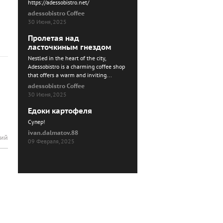
https://adessobistro.net/
adessobistro Coffee
30 Июня, 2025
Пролетая над
ласточкиным гнездом
Nestled in the heart of the city,
Adessobistro is a charming coffee shop
that offers a warm and inviting...
adessobistro Coffee
30 Июня, 2025
Едоки картофеля
Cупер!
ivan.dalmatov.88
рий
09 Февраля, 2025