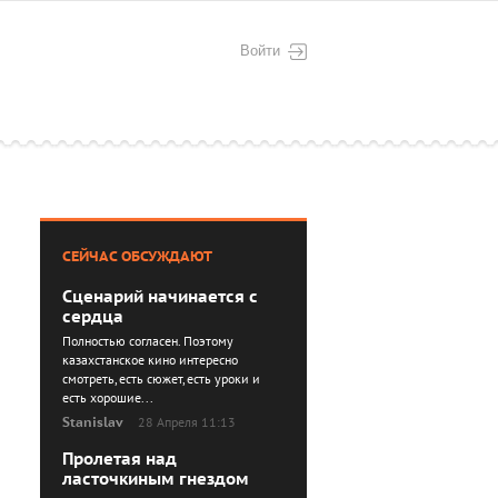
Войти
СЕЙЧАС ОБСУЖДАЮТ
Сценарий начинается с
сердца
Полностью согласен. Поэтому
казахстанское кино интересно
смотреть, есть сюжет, есть уроки и
есть хорошие...
Stanislav
28 Апреля 11:13
Пролетая над
ласточкиным гнездом