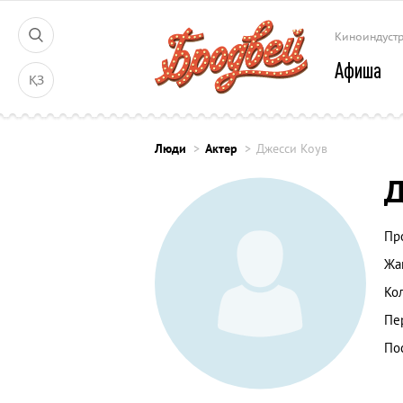
Киноиндуст
Афиша
ҚЗ
Люди
Актер
Джесси Коув
Д
Пр
Жа
Ко
Пе
По