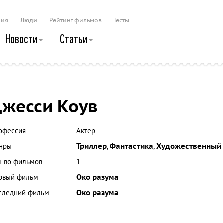
рия
Люди
Рейтинг фильмов
Тесты
Новости
Статьи
жесси Коув
офессия
Актер
нры
Триллер
,
Фантастика
,
Художественный
л-во фильмов
1
рвый фильм
Око разума
следний фильм
Око разума